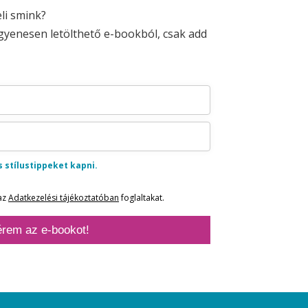
li smink?
ngyenesen letölthető e-bookból, csak add
 stílustippeket kapni.
az
Adatkezelési tájékoztatóban
foglaltakat.
rem az e-bookot!