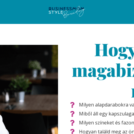
Hogy
magabi
Milyen alapdarabokra v
Miből áll egy kapszulag
Milyen színeket és fazo
Hogyan találd meg az ön