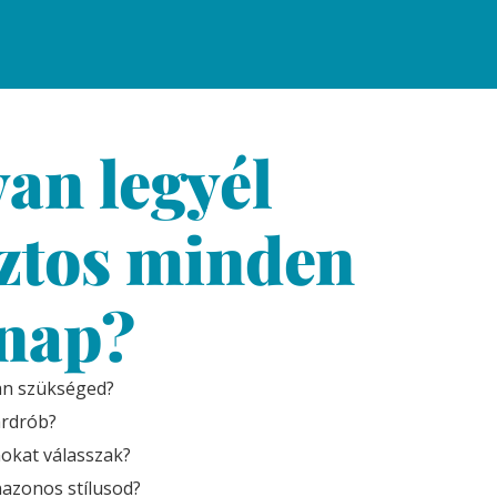
an legyél
ztos minden
nap?
an szükséged?
ardrób?
nokat válasszak?
azonos stílusod?