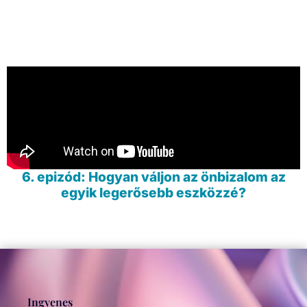
6. epizód: Hogyan váljon az önbizalom az
egyik legerősebb eszközzé?
Ingyenes