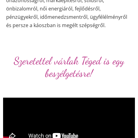
önazonosságról, márkaépítésről, stílusról,
önbizalomról, női energiáról, fejlődésről,
pénzügyekről, időmenedzsmentről, ügyfélélményről
és persze a káoszban is megélt szépségről.
Szeretettel várlak Téged is egy
beszélgetésre!