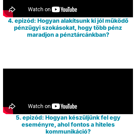
4. epizód: Hogyan alakítsunk ki jól működő
pénzügyi szokásokat, hogy több pénz
maradjon a pénztárcánkban?
5. epizód: Hogyan készüljünk fel egy
eseményre, ahol fontos a hiteles
kommunikáció?