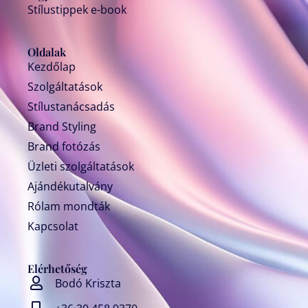
Stílustippek e-book
Oldalak
Kezdőlap
Szolgáltatások
Stílustanácsadás
Brand Styling
Brand fotózás
Üzleti szolgáltatások
Ajándékutalvány
Rólam mondták
Kapcsolat
Elérhetőség
Bodó Kriszta