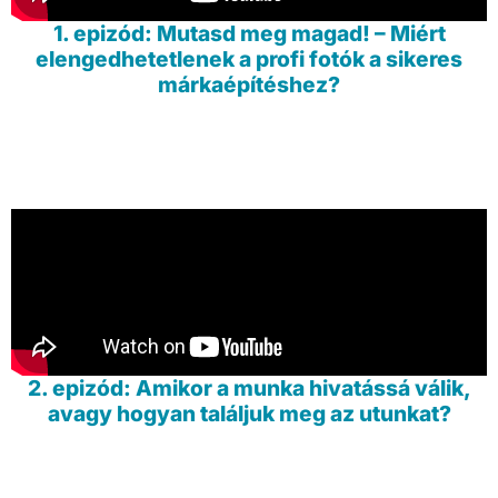
1. epizód: Mutasd meg magad! – Miért
elengedhetetlenek a profi fotók a sikeres
márkaépítéshez?
2. epizód: Amikor a munka hivatássá válik,
avagy hogyan találjuk meg az utunkat?