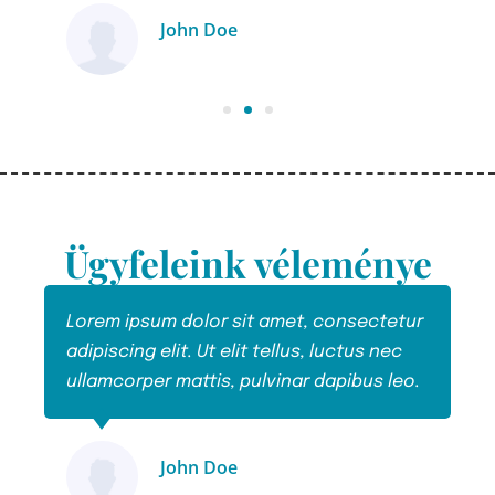
John Doe
Ügyfél
Ügyfeleink véleménye
r
Lorem ipsum dolor sit amet, consectetur
L
adipiscing elit. Ut elit tellus, luctus nec
a
.
ullamcorper mattis, pulvinar dapibus leo.
u
John Doe