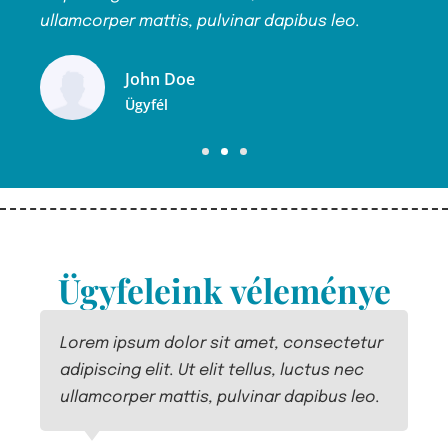
ullamcorper mattis, pulvinar dapibus leo.
ull
John Doe
Ügyfél
Ügyfeleink véleménye
r
Lorem ipsum dolor sit amet, consectetur
L
adipiscing elit. Ut elit tellus, luctus nec
a
.
ullamcorper mattis, pulvinar dapibus leo.
u