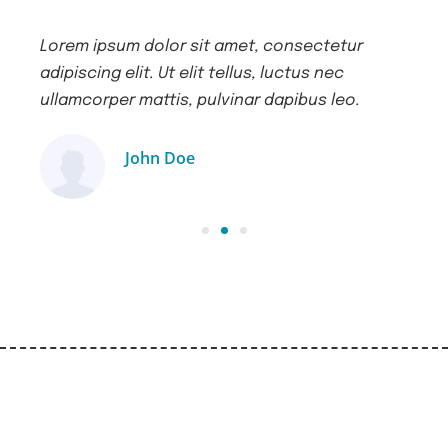
Lorem ipsum dolor sit amet, consectetur
Lor
adipiscing elit. Ut elit tellus, luctus nec
adip
ullamcorper mattis, pulvinar dapibus leo.
ull
John Doe
Ügyfél