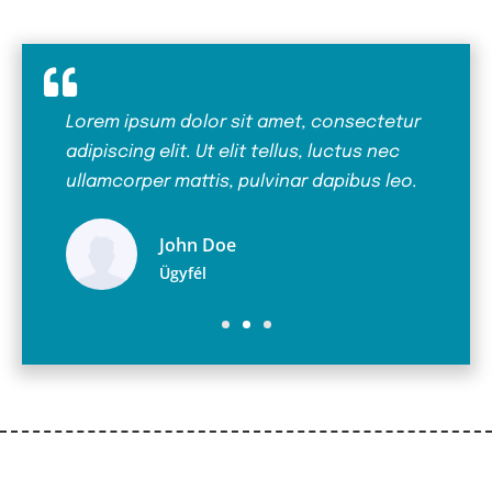
ctetur
Lorem ipsum dolor sit amet, consectetur
Lorem 
 nec
adipiscing elit. Ut elit tellus, luctus nec
adipisc
s leo.
ullamcorper mattis, pulvinar dapibus leo.
ullamc
John Doe
Ügyfél