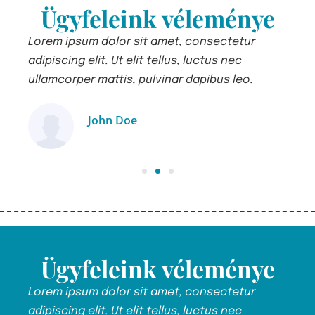
Ügyfeleink véleménye
Lorem ipsum dolor sit amet, consectetur
Lor
adipiscing elit. Ut elit tellus, luctus nec
adip
ullamcorper mattis, pulvinar dapibus leo.
ull
John Doe
Ügyfél
Ügyfeleink véleménye
Lorem ipsum dolor sit amet, consectetur
Lor
adipiscing elit. Ut elit tellus, luctus nec
adip