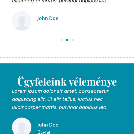
ullamcorper mattis, pulvinar dapibus leo.
ull
John Doe
Ügyfél
Ügyfeleink véleménye
Lorem ipsum dolor sit amet, consectetur
Lor
adipiscing elit. Ut elit tellus, luctus nec
adip
ullamcorper mattis, pulvinar dapibus leo.
ull
John Doe
Ügyfél