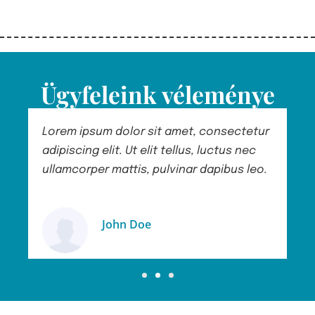
Ügyfeleink véleménye
r
Lorem ipsum dolor sit amet, consectetur
L
adipiscing elit. Ut elit tellus, luctus nec
a
.
ullamcorper mattis, pulvinar dapibus leo.
u
John Doe
Ügyfél