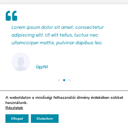
Lorem ipsum dolor sit amet, consectetur
Lor
adipiscing elit. Ut elit tellus, luctus nec
adip
ullamcorper mattis, pulvinar dapibus leo.
ull
John Doe
Ügyfél
A weboldalon a minőségi felhasználói élmény érdekében sütiket
használunk.
Részletek
Elfogad
Elutasítom