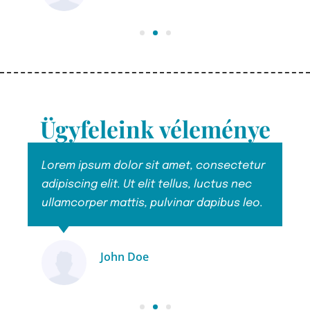
Ügyfél
Ügyfeleink véleménye
r
Lorem ipsum dolor sit amet, consectetur
L
adipiscing elit. Ut elit tellus, luctus nec
a
.
ullamcorper mattis, pulvinar dapibus leo.
u
John Doe
Ügyfél