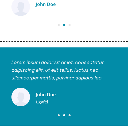
John Doe
Ügyfél
Lorem ipsum dolor sit amet, consectetur
Lor
adipiscing elit. Ut elit tellus, luctus nec
adip
ullamcorper mattis, pulvinar dapibus leo.
ull
John Doe
Ügyfél