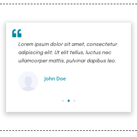
ctetur
Lorem ipsum dolor sit amet, consectetur
Lorem 
 nec
adipiscing elit. Ut elit tellus, luctus nec
adipisc
s leo.
ullamcorper mattis, pulvinar dapibus leo.
ullamc
John Doe
Ügyfél